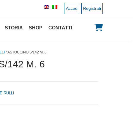
Accedi
Registrati
STORIA
SHOP
CONTATTI
LLI
/ ASTUCCINO S/142 M. 6
/142 M. 6
E RULLI
 originale era: 1,00 €.
 prezzo attuale è: 0,50 €.