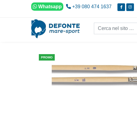
Vai al contenuto
Whatsapp
+39 080 474 1637
Cerca nel sito...
PROMO