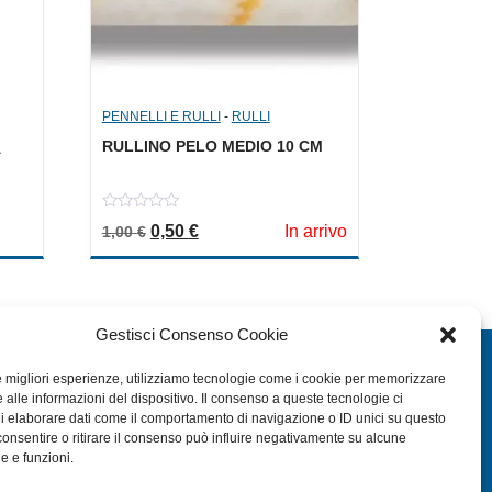
PENNELLI E RULLI
-
RULLI
RULLINO PELO MEDIO 10 CM
0
Il prezzo originale era: 1,00 €.
Il prezzo attuale è: 0,50 €.
0,50
€
In arrivo
a: 2,30 €.
le è: 1,15 €.
1,00
€
out
of
5
Gestisci Consenso Cookie
EXTRA
le migliori esperienze, utilizziamo tecnologie come i cookie per memorizzare
 alle informazioni del dispositivo. Il consenso a queste tecnologie ci
HOME
i elaborare dati come il comportamento di navigazione o ID unici su questo
SHOP
consentire o ritirare il consenso può influire negativamente su alcune
he e funzioni.
TERMINI E CONDIZIONI