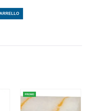
ntità
CARRELLO
PROMO