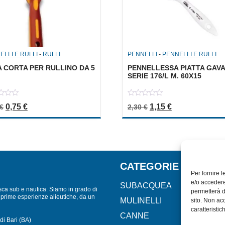
ELLI E RULLI
-
RULLI
PENNELLI
-
PENNELLI E RULLI
 CORTA PER RULLINO DA 5
PENNELLESSA PIATTA GAVA
SERIE 176/L M. 60X15
0
Il prezzo originale era: 1,50 €.
Il prezzo attuale è: 0,75 €.
Il prezzo originale er
Il prezzo attua
0,75
€
1,15
€
€
2,30
€
out
of
5
CATEGORIE
Per fornire 
e/o accedere
SUBACQUEA
sca sub e nautica. Siamo in grado di
permetterà d
lle prime esperienze alieutiche, da un
MULINELLI
sito. Non ac
caratteristic
CANNE
di Bari (BA)