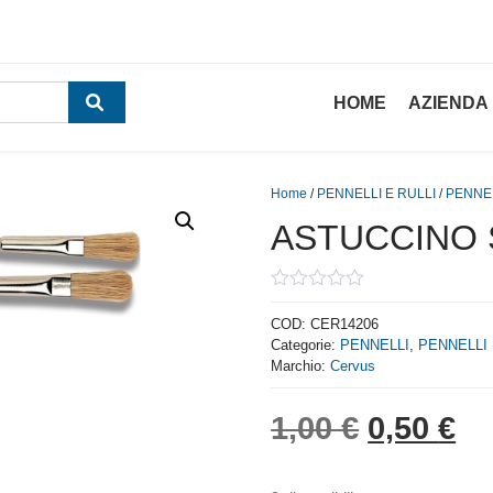
HOME
AZIENDA
Home
/
PENNELLI E RULLI
/
PENNE
ASTUCCINO S
0
out
COD:
CER14206
of
Categorie:
PENNELLI
,
PENNELLI 
5
Marchio:
Cervus
Il prezzo
Il
1,00
€
0,50
€