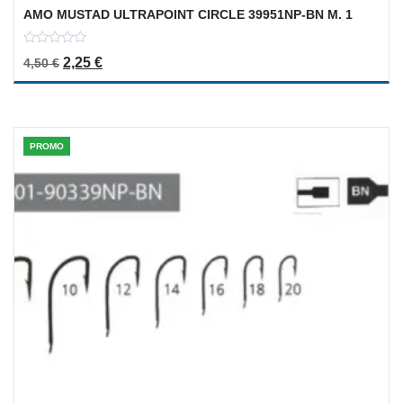
AMO MUSTAD ULTRAPOINT CIRCLE 39951NP-BN M. 1
0
Il prezzo originale era: 4,50 €.
Il prezzo attuale è: 2,25 €.
2,25
€
4,50
€
out
of
5
PROMO