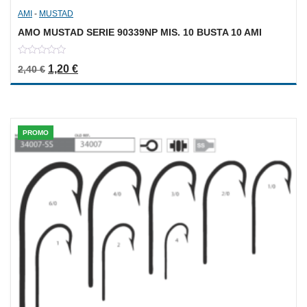
AMI
-
MUSTAD
AMO MUSTAD SERIE 90339NP MIS. 10 BUSTA 10 AMI
0
Il prezzo originale era: 2,40 €.
Il prezzo attuale è: 1,20 €.
1,20
€
2,40
€
out
of
5
PROMO