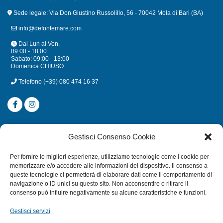
Sede legale: Via Don Giustino Russolillo, 56 - 70042 Mola di Bari (BA)
info@defontemare.com
Dal Lun al Ven.
09:00 - 18:00
Sabato: 09:00 - 13:00
Domenica CHIUSO
Telefono
(+39) 080 474 16 37
CATEGORIE
Gestisci Consenso Cookie
SUBACQUEA
Per fornire le migliori esperienze, utilizziamo tecnologie come i cookie per
MULINELLI
memorizzare e/o accedere alle informazioni del dispositivo. Il consenso a
queste tecnologie ci permetterà di elaborare dati come il comportamento di
CANNE
navigazione o ID unici su questo sito. Non acconsentire o ritirare il
ACCESSORI NAUTICI
consenso può influire negativamente su alcune caratteristiche e funzioni.
ACCESSORI PESCA
Gestisci servizi