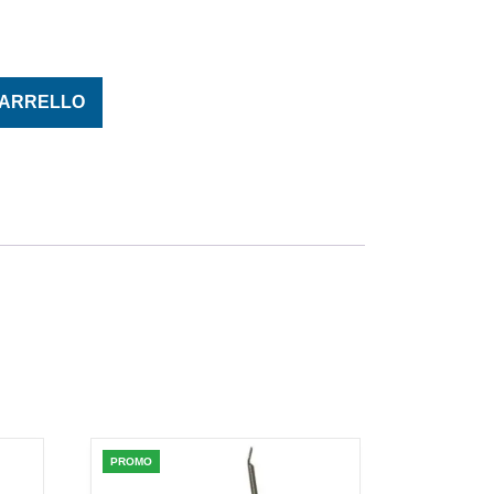
CIRCLE 39951NP-BN M. 3/0 quantità
CARRELLO
PROMO