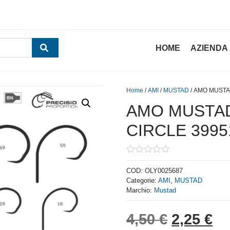
HOME
AZIENDA
Home
/
AMI
/
MUSTAD
/ AMO MUSTA
AMO MUSTA
CIRCLE 3995
0
out
COD:
OLY0025687
of
Categorie:
AMI
,
MUSTAD
5
Marchio:
Mustad
Il prezzo
Il
4,50
€
2,25
€