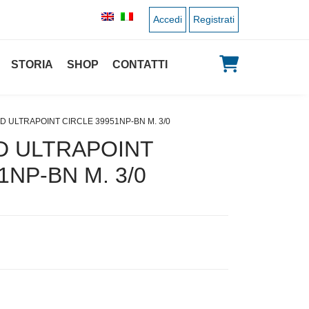
Accedi
Registrati
STORIA
SHOP
CONTATTI
D ULTRAPOINT CIRCLE 39951NP-BN M. 3/0
D ULTRAPOINT
1NP-BN M. 3/0
 originale era: 4,50 €.
 prezzo attuale è: 2,25 €.