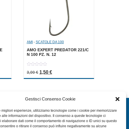
AMI
-
SCATOLE DA 100
E
AMO EXPERT PREDATOR 221/C
N 100 PZ. N. 12
0
a: 4,50 €.
le è: 2,25 €.
Il prezzo originale era: 3,00 €.
Il prezzo attuale è: 1,50 €.
1,50
€
3,00
€
out
of
5
Gestisci Consenso Cookie
EXTRA
le migliori esperienze, utilizziamo tecnologie come i cookie per memorizzare
 alle informazioni del dispositivo. Il consenso a queste tecnologie ci
HOME
i elaborare dati come il comportamento di navigazione o ID unici su questo
SHOP
consentire o ritirare il consenso può influire negativamente su alcune