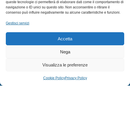
queste tecnologie ci permetterà di elaborare dati come il comportamento di
navigazione o ID unici su questo sito. Non acconsentire o ritirare il
EXTRA
consenso può influire negativamente su alcune caratteristiche e funzioni.
HOME
Gestisci servizi
SHOP
TERMINI E CONDIZIONI
Accetta
PRIVACY POLICY
Nega
COOKIE POLICY (UE)
MODULO RESO
Visualizza le preferenze
Cookie Policy
Privacy Policy
© 2024 Defonte Mare - Sport. Tutti i diritti riservati.
PRIVACY POLICY
–
COOKIE POLICY
| Credits:
ITALY SWAG