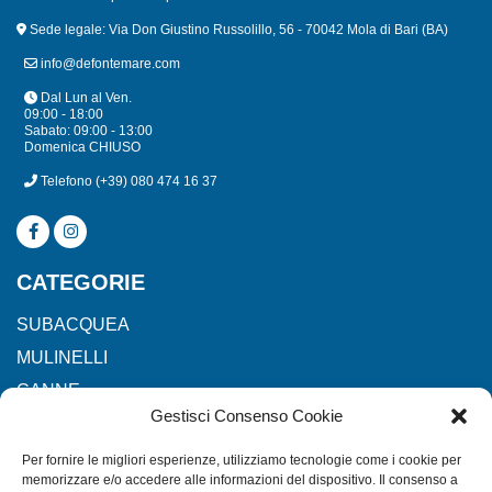
Sede legale: Via Don Giustino Russolillo, 56 - 70042 Mola di Bari (BA)
info@defontemare.com
Dal Lun al Ven.
09:00 - 18:00
Sabato: 09:00 - 13:00
Domenica CHIUSO
Telefono
(+39) 080 474 16 37
CATEGORIE
SUBACQUEA
MULINELLI
CANNE
Gestisci Consenso Cookie
ACCESSORI NAUTICI
ACCESSORI PESCA
Per fornire le migliori esperienze, utilizziamo tecnologie come i cookie per
memorizzare e/o accedere alle informazioni del dispositivo. Il consenso a